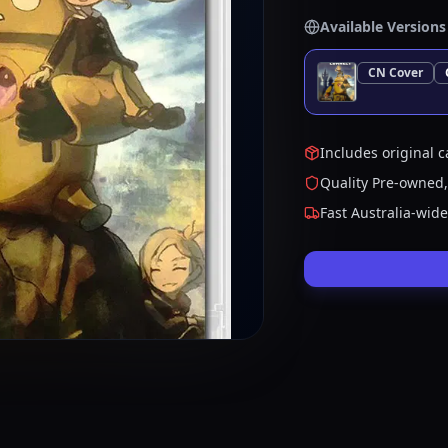
Available Versions
CN
Cover
Includes original c
Quality Pre-owned,
Fast Australia-wid