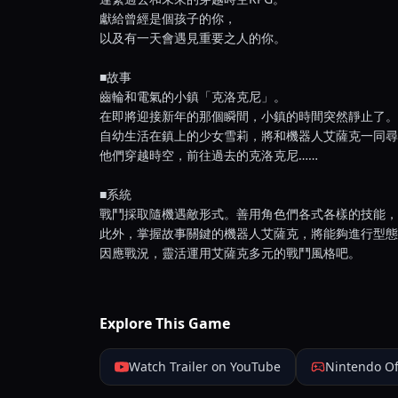
獻給曾經是個孩子的你，
以及有一天會遇見重要之人的你。
■故事
齒輪和電氣的小鎮「克洛克尼」。
在即將迎接新年的那個瞬間，小鎮的時間突然靜止了。
自幼生活在鎮上的少女雪莉，將和機器人艾薩克一同尋
他們穿越時空，前往過去的克洛克尼……
■系統
戰鬥採取隨機遇敵形式。善用角色們各式各樣的技能，
此外，掌握故事關鍵的機器人艾薩克，將能夠進行型態
因應戰況，靈活運用艾薩克多元的戰鬥風格吧。
Explore This Game
Watch Trailer on YouTube
Nintendo Of