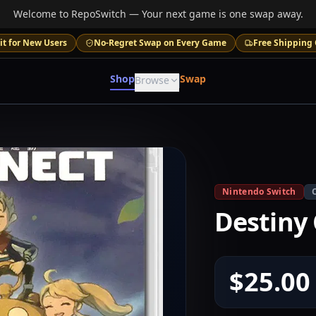
Welcome to RepoSwitch — Your next game is one swap away.
it for New Users
No-Regret Swap on Every Game
Free Shipping 
Shop
Swap
Browse
Nintendo Switch
Destiny
$25.00