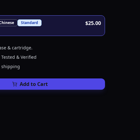
$25.00
Chinese
Standard
ase & cartridge.
 Tested & Verified
e shipping
Add to Cart