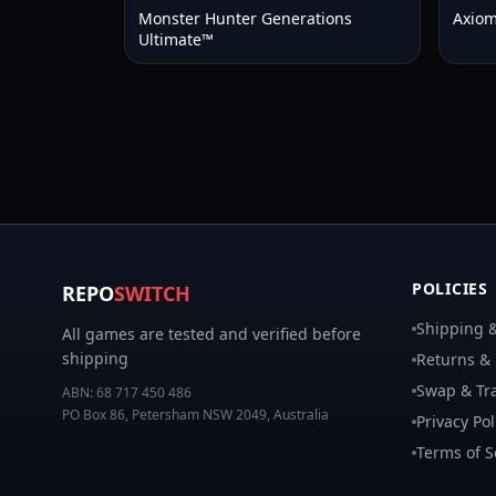
Monster Hunter Generations
Axiom
Ultimate™
POLICIES
REPO
SWITCH
Shipping &
All games are tested and verified before
shipping
Returns &
Swap & Tra
ABN:
68 717 450 486
PO Box 86, Petersham NSW 2049, Australia
Privacy Pol
Terms of S